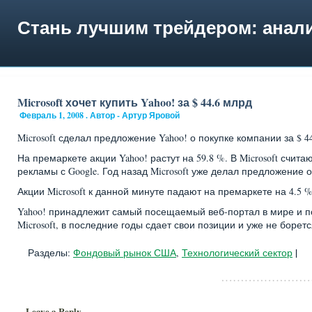
Стань лучшим трейдером: анали
Microsoft хочет купить Yahoo! за $ 44.6 млрд
Февраль 1, 2008 . Автор - Артур Яровой
Microsoft сделал предложение Yahoo! о покупке компании за $ 4
На премаркете акции Yahoo! растут на 59.8 %. В Microsoft счи
рекламы с Google. Год назад Microsoft уже делал предложение о
Акции Microsoft к данной минуте падают на премаркете на 4.5 %
Yahoo! принадлежит самый посещаемый веб-портал в мире и п
Microsoft, в последние годы сдает свои позиции и уже не борет
|
Разделы:
Фондовый рынок США
,
Технологический сектор
Leave a Reply