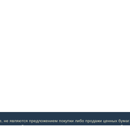
 не являются предложением покупки либо продажи ценных бумаг. Сай
наступивший в результате использования данных рекомендаций.