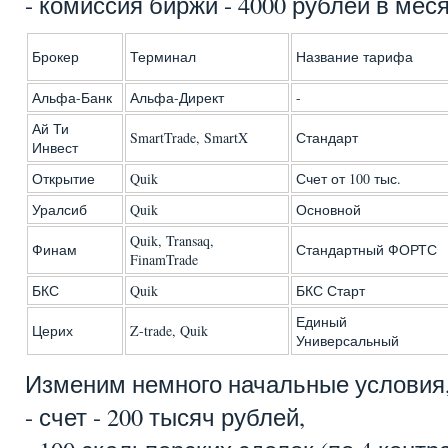
- комиссия биржи - 4000 рублей в месяц
Брокер
Терминал
Название тарифа
Альфа-Банк
Альфа-Директ
-
Ай Ти
SmartTrade, SmartX
Стандарт
Инвест
Открытие
Quik
Счет от 100 тыс.
Уралсиб
Quik
Основной
Quik, Transaq,
Финам
Стандартный ФОРТС
FinamTrade
БКС
Quik
БКС Старт
Единый
Церих
Z-trade, Quik
Универсальный
Изменим немного начальные условия,
- счет - 200 тысяч рублей,