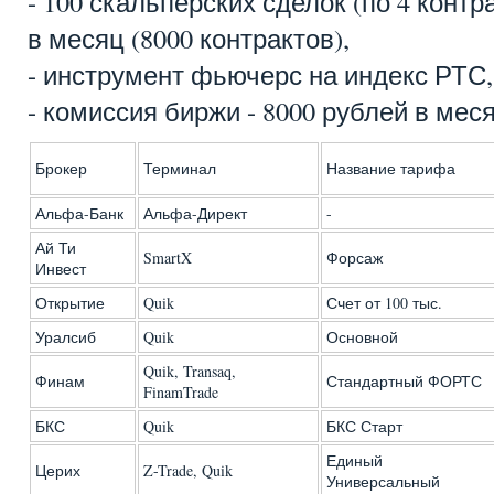
- 100 скальперских сделок (по 4 контра
в месяц (8000 контрактов),
- инструмент фьючерс на индекс РТС,
- комиссия биржи - 8000 рублей в месяц
Брокер
Терминал
Название тарифа
Альфа-Банк
Альфа-Директ
-
Ай Ти
SmartX
Форсаж
Инвест
Открытие
Quik
Счет от 100 тыс.
Уралсиб
Quik
Основной
Quik, Transaq,
Финам
Стандартный ФОРТС
FinamTrade
БКС
Quik
БКС Старт
Единый
Церих
Z-Trade, Quik
Универсальный