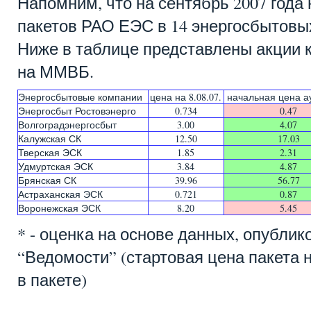
Напомним, что на сентябрь 2007 год
пакетов РАО ЕЭС в 14 энергосбытовы
Ниже в таблице представлены акции 
на ММВБ.
Энергосбытовые компании
цена на 8.08.07.
начальная цена а
Энергосбыт Ростовэнерго
0.734
0.47
Волгоградэнергосбыт
3.00
4.07
Калужская СК
12.50
17.03
Тверская ЭСК
1.85
2.31
Удмуртская ЭСК
3.84
4.87
Брянская СК
39.96
56.77
Астраханская ЭСК
0.721
0.87
Воронежская ЭСК
8.20
5.45
* - оценка на основе данных, опублик
“Ведомости” (стартовая цена пакета 
в пакете)