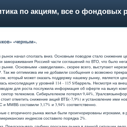
тика по акциям, все о фондовых 
ыков» «черным».
 рынок начал сползать вниз. Основным поводом стало снижение ц
и замораживания Россией части соглашений по ВТО, что было нег
 рынке. Основными «заводилами», скорее всего, выступают нерез
ФР. Так же оптимизма им не добавили сообщения о возможно прек
ом, который может оказать поддержку нашему рынку, является цен
сь консолидация у уровней 114 - 115 $/баррель. Несмотря на внеш
 Поводом для роста послужила информация об оферте на выкуп ком
я сектор телекомов. Сибирьтелеком потерял 9,44%, Уралсвязьинфор
стоит отметить снижение акций ВТБ(-7,9%) и установление ими но
С и ММВБ составили 3,17% и 3,94% соответственно.
е с вторичного рынка жилья были проигнорированы игроками, в р
мериканских индексов составило порядка 2%.
из. Предсказывать глубину просадки рынка в данной ситуации дело