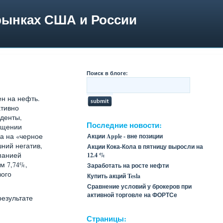
рынках США и России
Поиск в блоге:
ен на нефть.
ативно
иденты,
Последние новости:
ращении
а на «черное
Акции Apple - вне позиции
ний негатив,
Акции Кока-Кола в пятницу выросли на
панией
12.4 %
м 7,74%,
Заработать на росте нефти
вого
Купить акций Tesla
Сравнение условий у брокеров при
активной торговле на ФОРТСе
езультате
Страницы: