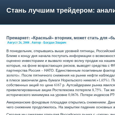
Стань лучшим трейдером: анали
Премаркет: «Красный» вторник, может стать для «б
Август 26, 2008 . Автор - Богдан Зварич
В понедельник, открывшись выше уровней пятницы, Российский
Ближе к концу дня начала поступать информации о возможност
оценено инвесторами и вызвало новую волну продаж на нашем
которые, на фоне возрастающих рисков, выводят средства с 
партнерства Россия – НАТО. Единственным позитивным фактор
золото». После пятничного снижения на рынке нефти наблюдала
в плюсе закончили день бумаги Норильского никеля(+1,65%).
собственных акций по цене 6167 р. Аутсайдерами рынка явилс
привилегированные акции Ростелекома потеряли 8,75%. Так же 
исторического минимума на уровне 0,0676. Потери индексов РТ
Американские фондовые площадки открылись снижением. Данны
чего снижение продолжилось. На закрытии падение основных а
Сегодня мы ожидаем открытия Российского рынка с «гэпом» вн