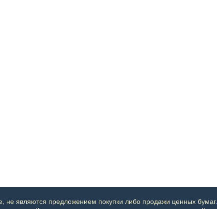
 не являются предложением покупки либо продажи ценных бумаг. Сай
наступивший в результате использования данных рекомендаций.