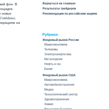
Вернуться на главную
кий фон. В
лощадок.
Результаты трейдеров
м новых
Рекомендации по российским акциям
onfidence,
операциям на
Рубрики:
Фондовый рынок России
Макроэкономика
Телекомы
Электроэнергетика
Металлургия
Нефть и газ
Банки
Фондовый рынок США
Макроэкономика
Автомобилестроение
Медиа
Технологический сектор
Здравоохранение
Химия
Финансовый сектор