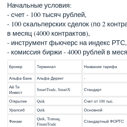
Начальные условия:
- счет - 100 тысяч рублей,
- 100 скальперских сделок (по 2 контра
в месяц (4000 контрактов),
- инструмент фьючерс на индекс РТС,
- комиссия биржи - 4000 рублей в месяц
Брокер
Терминал
Название тарифа
Альфа-Банк
Альфа-Директ
-
Ай Ти
SmartTrade, SmartX
Стандарт
Инвест
Открытие
Quik
Счет от 100 тыс.
Уралсиб
Quik
Основной
Quik, Transaq,
Финам
Стандартный ФОРТС
FinamTrade