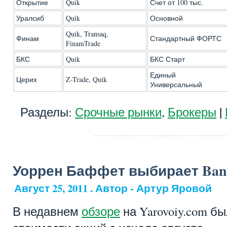
Открытие
Quik
Счет от 100 тыс.
Уралсиб
Quik
Основной
Quik, Transaq,
Финам
Стандартный ФОРТС
FinamTrade
БКС
Quik
БКС Старт
Единый
Церих
Z-Trade, Quik
Универсальный
|
Разделы:
Срочные рынки
,
Брокеры
Уоррен Баффет выбирает Bank
Август 25, 2011 . Автор - Артур Яровой
В недавнем
обзоре
на Yarovoiy.com б